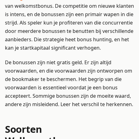
van welkomstbonus. De competitie om nieuwe klanten
is intens, en de bonussen zijn een primair wapen in die
strijd. Als speler kun je profiteren van die concurrentie
door meerdere bonussen te benutten bij verschillende
aanbieders. Die strategie heet bonus hunting, en het
kan je startkapitaal significant verhogen.
De bonussen zijn niet gratis geld. Er zijn altijd
voorwaarden, en die voorwaarden zijn ontworpen om
de bookmaker te beschermen. Het begrip van die
voorwaarden is essentieel voordat je een bonus
accepteert. Sommige bonussen zijn de moeite waard,
andere zijn misleidend. Leer het verschil te herkennen.
Soorten