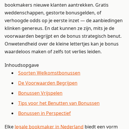
bookmakers nieuwe klanten aantrekken. Gratis
weddenschappen, gestorte bonusgelden, of
verhoogde odds op je eerste inzet — de aanbiedingen
klinken genereus. En dat kunnen ze zijn, mits je de
voorwaarden begrijpt en de bonus strategisch benut.
Onwetendheid over de kleine lettertjes kan je bonus
waardeloos maken of zelfs tot verlies leiden.
Inhoudsopgave
Soorten Welkomstbonussen
De Voorwaarden Begrijpen
Bonussen Vrijspelen
Tips voor het Benutten van Bonussen
Bonussen in Perspectief
Elke
legale bookmaker in Nederland
biedt een vorm