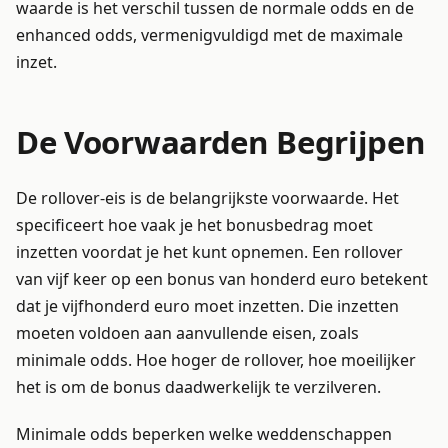
waarde is het verschil tussen de normale odds en de
enhanced odds, vermenigvuldigd met de maximale
inzet.
De Voorwaarden Begrijpen
De rollover-eis is de belangrijkste voorwaarde. Het
specificeert hoe vaak je het bonusbedrag moet
inzetten voordat je het kunt opnemen. Een rollover
van vijf keer op een bonus van honderd euro betekent
dat je vijfhonderd euro moet inzetten. Die inzetten
moeten voldoen aan aanvullende eisen, zoals
minimale odds. Hoe hoger de rollover, hoe moeilijker
het is om de bonus daadwerkelijk te verzilveren.
Minimale odds beperken welke weddenschappen