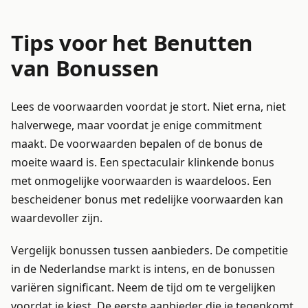
Tips voor het Benutten
van Bonussen
Lees de voorwaarden voordat je stort. Niet erna, niet
halverwege, maar voordat je enige commitment
maakt. De voorwaarden bepalen of de bonus de
moeite waard is. Een spectaculair klinkende bonus
met onmogelijke voorwaarden is waardeloos. Een
bescheidener bonus met redelijke voorwaarden kan
waardevoller zijn.
Vergelijk bonussen tussen aanbieders. De competitie
in de Nederlandse markt is intens, en de bonussen
variëren significant. Neem de tijd om te vergelijken
voordat je kiest. De eerste aanbieder die je tegenkomt,