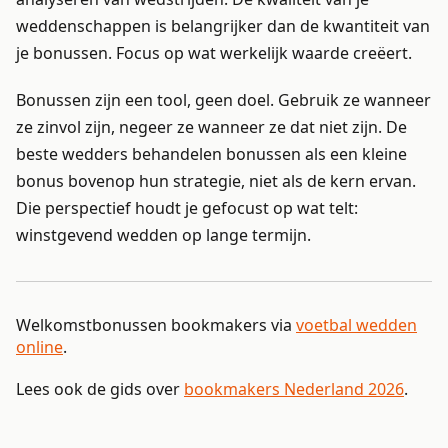
weddenschappen is belangrijker dan de kwantiteit van
je bonussen. Focus op wat werkelijk waarde creëert.
Bonussen zijn een tool, geen doel. Gebruik ze wanneer
ze zinvol zijn, negeer ze wanneer ze dat niet zijn. De
beste wedders behandelen bonussen als een kleine
bonus bovenop hun strategie, niet als de kern ervan.
Die perspectief houdt je gefocust op wat telt:
winstgevend wedden op lange termijn.
Welkomstbonussen bookmakers via
voetbal wedden
online
.
Lees ook de gids over
bookmakers Nederland 2026
.