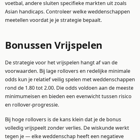
voetbal, andere sluiten specifieke markten uit zoals
Asian handicaps. Controleer welke weddenschappen
meetellen voordat je je strategie bepaalt.
Bonussen Vrijspelen
De strategie voor het vrijspelen hangt af van de
voorwaarden. Bij lage rollovers en redelijke minimale
odds kun je relatief veilig spelen met weddenschappen
rond de 1.80 tot 2.00. Die odds voldoen aan de meeste
minimumeisen en bieden een evenwicht tussen risico
en rollover-progressie.
Bij hoge rollovers is de kans klein dat je de bonus
volledig vrijspeelt zonder verlies. De wiskunde werkt
tegen je — elke weddenschap heeft een negatieve