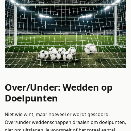
Over/Under: Wedden op
Doelpunten
Niet wie wint, maar hoeveel er wordt gescoord.
Over/under weddenschappen draaien om doelpunten,
niet om uitslagen. Je voorspelt of het totaal aantal