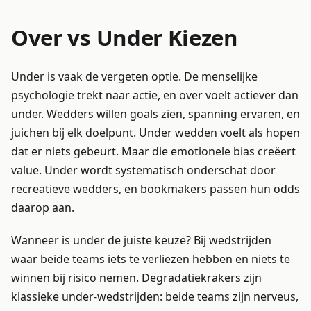
Over vs Under Kiezen
Under is vaak de vergeten optie. De menselijke
psychologie trekt naar actie, en over voelt actiever dan
under. Wedders willen goals zien, spanning ervaren, en
juichen bij elk doelpunt. Under wedden voelt als hopen
dat er niets gebeurt. Maar die emotionele bias creëert
value. Under wordt systematisch onderschat door
recreatieve wedders, en bookmakers passen hun odds
daarop aan.
Wanneer is under de juiste keuze? Bij wedstrijden
waar beide teams iets te verliezen hebben en niets te
winnen bij risico nemen. Degradatiekrakers zijn
klassieke under-wedstrijden: beide teams zijn nerveus,