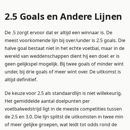
2.5 Goals en Andere Lijnen
De .5 zorgt ervoor dat er altijd een winnaar is. De
meest voorkomende lijn bij over/under is 2.5 goals. Die
halve goal bestaat niet in het echte voetbal, maar in de
wereld van weddenschappen dient hij een doel: er is
geen gelijkspel mogelijk. Bij twee goals of minder wint
under, bij drie goals of meer wint over. De uitkomst is
altijd definitief.
De keuze voor 2.5 als standaardlijn is niet willekeurig.
Het gemiddelde aantal doelpunten per
voetbalwedstrijd ligt in de meeste competities tussen
de 2.5 en 3.0. Die lijn splitst de uitkomsten in twee min
of meer gelijke groepen, wat leidt tot odds rond de