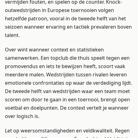
vermijden fouten, en spelen op de counter. Knock-
outwedstrijden in Europese toernooien volgen
hetzelfde patroon, vooral in de tweede helft van het
seizoen wanneer ervaring en tactiek prevaleren boven
talent.
Over wint wanneer context en statistieken
samenwerken. Een topclub die thuis speelt tegen een
promovendus en iets te bewijzen heeft, scoort vaak
meerdere malen. Wedstrijden tussen rivalen leveren
emotionele confrontaties op waar de verdediging lijdt.
De tweede helft van wedstrijden waar een team moet
scoren om door te gaan in een toernooi, brengt open
voetbal en doelpunten. De context vertelt je wanneer
over logisch is.
Let op weersomstandigheden en veldkwaliteit. Regen