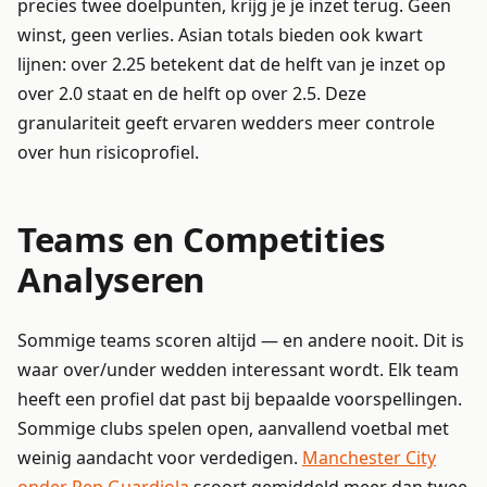
precies twee doelpunten, krijg je je inzet terug. Geen
winst, geen verlies. Asian totals bieden ook kwart
lijnen: over 2.25 betekent dat de helft van je inzet op
over 2.0 staat en de helft op over 2.5. Deze
granulariteit geeft ervaren wedders meer controle
over hun risicoprofiel.
Teams en Competities
Analyseren
Sommige teams scoren altijd — en andere nooit. Dit is
waar over/under wedden interessant wordt. Elk team
heeft een profiel dat past bij bepaalde voorspellingen.
Sommige clubs spelen open, aanvallend voetbal met
weinig aandacht voor verdedigen.
Manchester City