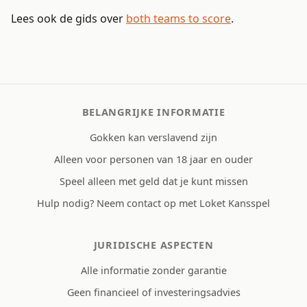
Lees ook de gids over
both teams to score
.
BELANGRIJKE INFORMATIE
Gokken kan verslavend zijn
Alleen voor personen van 18 jaar en ouder
Speel alleen met geld dat je kunt missen
Hulp nodig? Neem contact op met Loket Kansspel
JURIDISCHE ASPECTEN
Alle informatie zonder garantie
Geen financieel of investeringsadvies