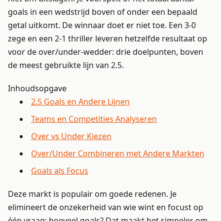
goals in een wedstrijd boven of onder een bepaald
getal uitkomt. De winnaar doet er niet toe. Een 3-0
zege en een 2-1 thriller leveren hetzelfde resultaat op
voor de over/under-wedder: drie doelpunten, boven
de meest gebruikte lijn van 2.5.
Inhoudsopgave
2.5 Goals en Andere Lijnen
Teams en Competities Analyseren
Over vs Under Kiezen
Over/Under Combineren met Andere Markten
Goals als Focus
Deze markt is populair om goede redenen. Je
elimineert de onzekerheid van wie wint en focust op
één vraag: hoeveel goals? Dat maakt het simpeler om