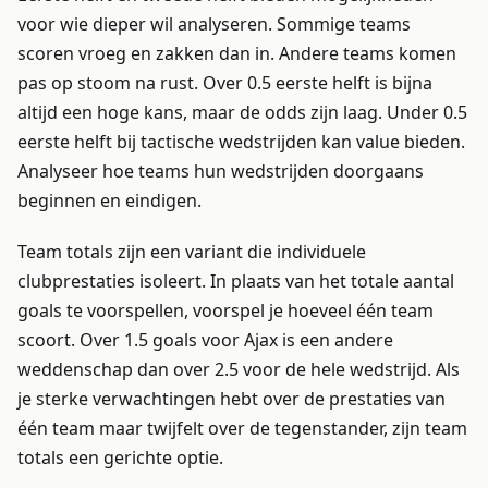
voor wie dieper wil analyseren. Sommige teams
scoren vroeg en zakken dan in. Andere teams komen
pas op stoom na rust. Over 0.5 eerste helft is bijna
altijd een hoge kans, maar de odds zijn laag. Under 0.5
eerste helft bij tactische wedstrijden kan value bieden.
Analyseer hoe teams hun wedstrijden doorgaans
beginnen en eindigen.
Team totals zijn een variant die individuele
clubprestaties isoleert. In plaats van het totale aantal
goals te voorspellen, voorspel je hoeveel één team
scoort. Over 1.5 goals voor Ajax is een andere
weddenschap dan over 2.5 voor de hele wedstrijd. Als
je sterke verwachtingen hebt over de prestaties van
één team maar twijfelt over de tegenstander, zijn team
totals een gerichte optie.