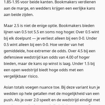
1.85-1.95 voor beide kanten. Bookmakers verdienen
aan de marge, en wedders krijgen een eerlijke kans
aan beide zijden.
Maar 2.5 is niet de enige optie. Bookmakers bieden
lijnen van 0.5 tot 5.5 en soms nog hoger. Over 0.5 wint
bij elk doelpunt — je verliest alleen bij een 0-0. Under
0.5 wint alleen bij een 0-0. Hoe verder van het
gemiddelde, hoe extremer de odds. Over 4.5 bij een
defensieve wedstrijd kan odds van 4.00 of hoger
bieden, maar de kans op winst is laag. Under 1.5 bij
een open wedstrijd biedt hoge odds met een
vergelijkbaar risico.
Asian totals voegen nuance toe. Bij deze variant kun je
wedden op hele getallen met de mogelijkheid van een
push. Als je over 2.0 speelt en de wedstrijd eindigt met