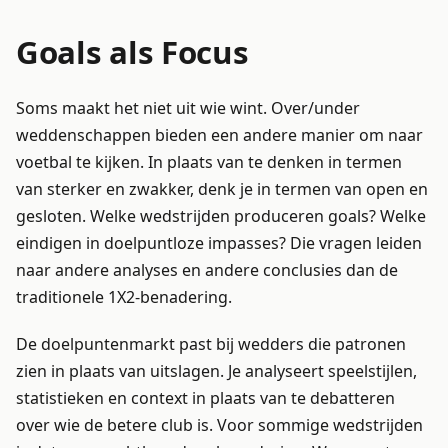
Goals als Focus
Soms maakt het niet uit wie wint. Over/under
weddenschappen bieden een andere manier om naar
voetbal te kijken. In plaats van te denken in termen
van sterker en zwakker, denk je in termen van open en
gesloten. Welke wedstrijden produceren goals? Welke
eindigen in doelpuntloze impasses? Die vragen leiden
naar andere analyses en andere conclusies dan de
traditionele 1X2-benadering.
De doelpuntenmarkt past bij wedders die patronen
zien in plaats van uitslagen. Je analyseert speelstijlen,
statistieken en context in plaats van te debatteren
over wie de betere club is. Voor sommige wedstrijden