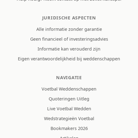
JURIDISCHE ASPECTEN
Alle informatie zonder garantie
Geen financieel of investeringsadvies
Informatie kan verouderd zijn
Eigen verantwoordelijkheid bij weddenschappen
NAVIGATIE
Voetbal Weddenschappen
Quoteringen Uitleg
Live Voetbal Wedden
Wedstrategieën Voetbal
Bookmakers 2026