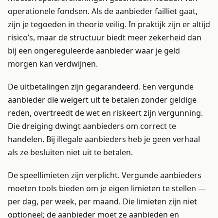
operationele fondsen. Als de aanbieder failliet gaat,
zijn je tegoeden in theorie veilig. In praktijk zijn er altijd
risico’s, maar de structuur biedt meer zekerheid dan
bij een ongereguleerde aanbieder waar je geld
morgen kan verdwijnen.
De uitbetalingen zijn gegarandeerd. Een vergunde
aanbieder die weigert uit te betalen zonder geldige
reden, overtreedt de wet en riskeert zijn vergunning.
Die dreiging dwingt aanbieders om correct te
handelen. Bij illegale aanbieders heb je geen verhaal
als ze besluiten niet uit te betalen.
De speellimieten zijn verplicht. Vergunde aanbieders
moeten tools bieden om je eigen limieten te stellen —
per dag, per week, per maand. Die limieten zijn niet
optioneel; de aanbieder moet ze aanbieden en